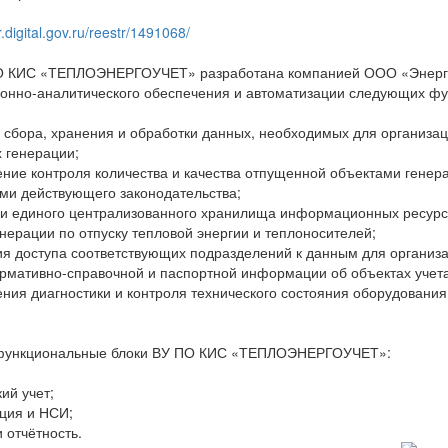
r.digital.gov.ru/reestr/1491068/
 КИС «ТЕПЛОЭНЕРГОУЧЕТ» разработана компанией ООО «Энергос
нно-аналитического обеспечения и автоматизации следующих фу
 сбора, хранения и обработки данных, необходимых для организац
 генерации;
ние контроля количества и качества отпущенной объектами генерац
ми действующего законодательства;
и единого централизованного хранилища информационных ресурсо
нерации по отпуску тепловой энергии и теплоносителей;
я доступа соответствующих подразделений к данным для организа
рмативно-справочной и паспортной информации об объектах учета
ния диагностики и контроля технического состояния оборудования
функциональные блоки ВУ ПО КИС «ТЕПЛОЭНЕРГОУЧЕТ»:
ий учет;
ция и НСИ;
 отчётность.