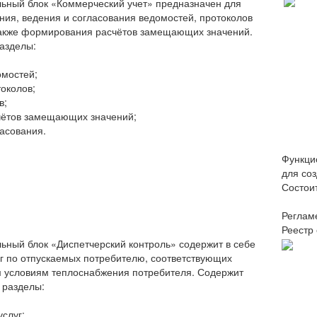
ьный блок «Коммерческий учет» предназначен для
ия, ведения и согласования ведомостей, протоколов
 также формирования расчётов замещающих значений.
азделы:
омостей;
околов;
в;
чётов замещающих значений;
ласования.
Функци
для со
Состоит
Регламе
Реестр 
ьный блок «Диспетчерский контроль» содержит в себе
уг по отпускаемых потребителю, соответствующих
 условиям теплоснабжения потребителя. Содержит
разделы:
слуг;