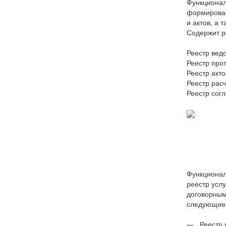
Функционал
формирован
и актов, а
Содержит р
Реестр вед
Реестр прот
Реестр акто
Реестр рас
Реестр сог
Функционал
реестр усл
договорным
следующие 
— Реестр у