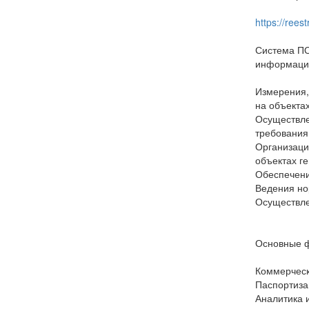
https://reest
Система ПО
информацио
Измерения,
на объектах
Осуществле
требования
Организаци
объектах ге
Обеспечени
Ведения но
Осуществле
Основные 
Коммерческ
Паспортиза
Аналитика и